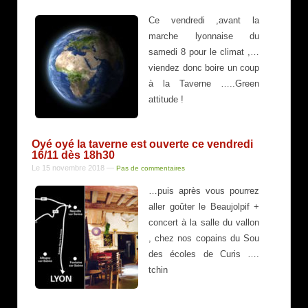
Ce vendredi ,avant la
marche lyonnaise du
samedi 8 pour le climat ,…
viendez donc boire un coup
à la Taverne …..Green
attitude !
Oyé oyé la taverne est ouverte ce vendredi
16/11 dès 18h30
Le 15 novembre 2018
—
Pas de commentaires
…puis après vous pourrez
aller goûter le Beaujolpif +
concert à la salle du vallon
, chez nos copains du Sou
des écoles de Curis ….
tchin