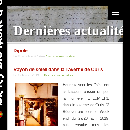
Dernières actualité
Dipole
Le 15 octobre 2019
—
Pas de commentaires
Rayon de soleil dans la Taverne de Curis
Le 17 février 2019
—
Pas de commentaires
Heureux sont les fêlés, car
ils laissent passer un peu
la lumière ….LUMIERE
dans la taverne de Curis 🙂
Réouverture tous le Week
end du 27/28 avril 2019,
puis ensuite tous les