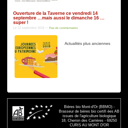
Ouverture de la Taverne ce vendredi 14
septembre …mais aussi le dimanche 16 …
super !
Le 12 septembre 2018
—
Pas de commentaires
Actualités plus anciennes
Bières bio Mont-d'Or (BBMO) -
Brasseur de bières bio certifi ées AB
issues de l'agriculture biologique
18, Chemin des Carrières - 69250
CURIS AU MONT D'OR