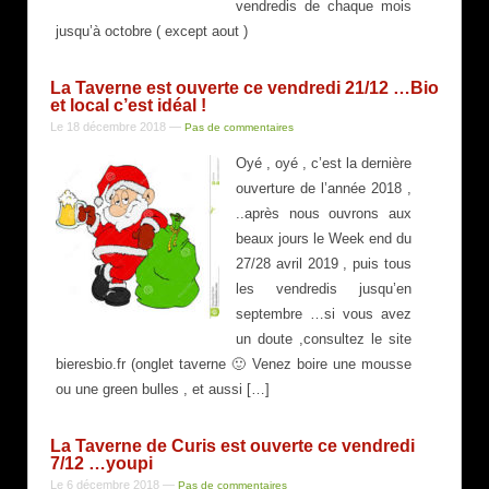
vendredis de chaque mois
jusqu’à octobre ( except aout )
La Taverne est ouverte ce vendredi 21/12 …Bio
et local c’est idéal !
Le 18 décembre 2018
—
Pas de commentaires
Oyé , oyé , c’est la dernière
ouverture de l’année 2018 ,
..après nous ouvrons aux
beaux jours le Week end du
27/28 avril 2019 , puis tous
les vendredis jusqu’en
septembre …si vous avez
un doute ,consultez le site
bieresbio.fr (onglet taverne 🙂 Venez boire une mousse
ou une green bulles , et aussi […]
La Taverne de Curis est ouverte ce vendredi
7/12 …youpi
Le 6 décembre 2018
—
Pas de commentaires