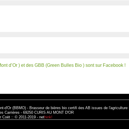
nt d’Or ) et des GBB (Green Bulles Bio ) sont sur Facebook !
nt-d'Or (BBMO) - Brasseur de bières bio certifi ées AB issues de l'agriculture
des Carrières - 69250 CURIS AU MONT D'OR
r Coët :: © 2011-2019 -
net
hink!
!