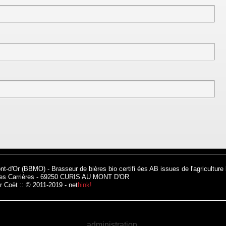
nt-d'Or (BBMO) - Brasseur de bières bio certifi ées AB issues de l'agriculture
des Carrières - 69250 CURIS AU MONT D'OR
r Coët :: © 2011-2019 -
net
hink!
!
administration