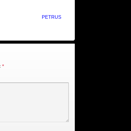
PETRUS
c
*