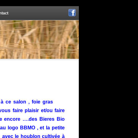
ntact
Facebook
 à ce salon , foie gras
us faire plaisir et/ou faire
ire encore ….des Bieres Bio
 au logo BBMO , et la petite
r avec le houblon cultivée à