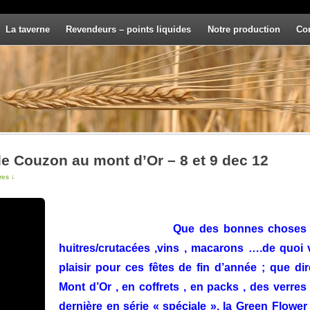
La taverne
Revendeurs – points liquides
Notre production
Co
e Couzon au mont d’Or – 8 et 9 dec 12
res ↓
Que des bonnes choses
huitres/crutacées ,vins , macarons ….de quoi vo
plaisir pour ces fêtes de fin d’année ; que d
Mont d’Or , en coffrets , en packs , des verres
dernière en série « spéciale », la Green Flowe