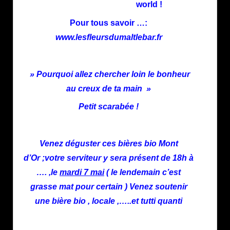
world !
Pour tous savoir …:
www.les
fleursdumalt
le
bar
.fr
» Pourquoi allez chercher loin le bonheur
au creux de ta main »
Petit scarabée !
Venez déguster ces bières bio Mont
d’Or ;votre serviteur y sera présent de 18h à
…. ,le
mardi 7 mai
( le lendemain c’est
grasse mat pour certain ) Venez soutenir
une bière bio , locale ,…..et tutti quanti