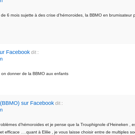
in
e de 6 mois sujette à des crise d’hémoroides, la BBMO en brumisateur pe
sur Facebook
dit :
in
ut on donner de la BBMO aux enfants
r (BBMO) sur Facebook
dit :
in
problèmes d’hémoroides et je pense que la Trouphignole d’Heineken , e
t efficace ….quant à Elilie , je vous laisse choisir entre de multiples