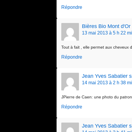
Répondre
Bières Bio Mont d'O
13 mai 2013 à 5 h 22 m
Tout à fait , elle permet aux cheveux
Répondre
Jean Yves Sabatier 
14 mai 2013 à 2 h 38 m
JPierre de Caen: une photo du patro
Répondre
Jean Yves Sabatier 