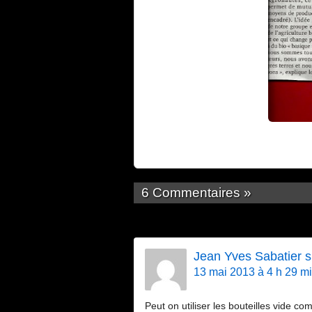
6 Commentaires »
Jean Yves Sabatier 
13 mai 2013 à 4 h 29 m
Peut on utiliser les bouteilles vide c