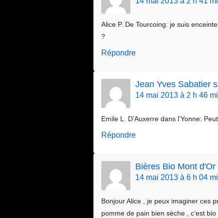
14 mai 2013 à 2 h 41 m
Alice P. De Tourcoing: je suis enceint
?
Répondre
Jean Yves Sabatier 
14 mai 2013 à 2 h 46 m
Emile L. D’Auxerre dans l’Yonne: Pe
Répondre
Bières Bio Mont d'O
14 mai 2013 à 6 h 04 m
Bonjour Alice , je peux imaginer ces 
pomme de pain bien sèche , c’est bio e