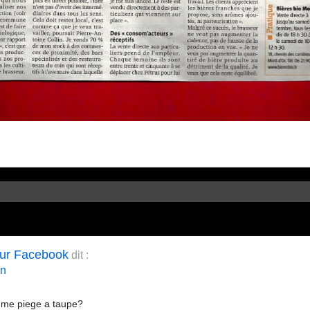
sur Facebook
dit :
in
omme piege a taupe?