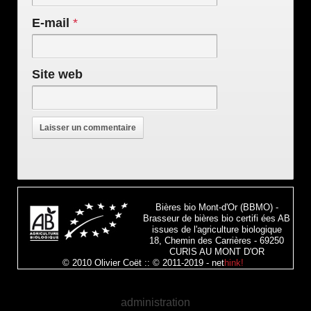
E-mail
*
Site web
Bières bio Mont-d'Or (BBMO) -
Brasseur de bières bio certifi ées AB
issues de l'agriculture biologique
18, Chemin des Carrières - 69250
CURIS AU MONT D'OR
© 2010 Olivier Coët :: © 2011-2019 -
net
hink!
!
administration