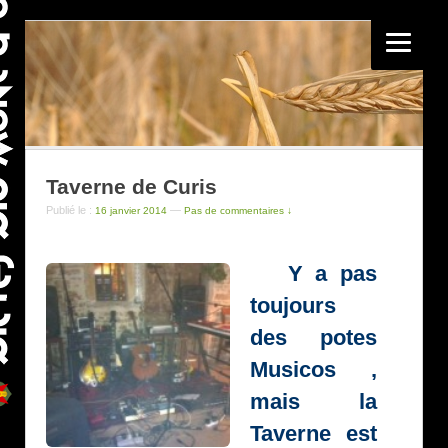
Taverne de Curis
Publié le :
—
16 janvier 2014
Pas de commentaires ↓
Y a pas
toujours
des potes
Musicos ,
mais la
Taverne est