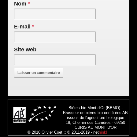
Nom
*
E-mail
*
Site web
Bières bio Mont-d'Or (BBMO) -
Brasseur de bières bio certifi ées AB
issues de l'agriculture biologique
18, Chemin des Carrières - 69250
CURIS AU MONT D'OR
© 2010 Olivier Coët :: © 2011-2019 -
net
hink!
!