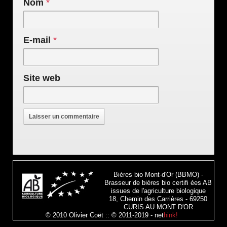
Nom
*
E-mail
*
Site web
Bières bio Mont-d'Or (BBMO) -
Brasseur de bières bio certifi ées AB
issues de l'agriculture biologique
18, Chemin des Carrières - 69250
CURIS AU MONT D'OR
© 2010 Olivier Coët :: © 2011-2019 -
net
hink!
!