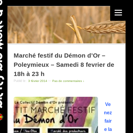
Marché festif du Démon d’Or –
Poleymieux – Samedi 8 fevrier de
18h à 23 h
Publié le :
—
3 février 2014
Pas de commentaires ↓
Ve
nez
fair
e la