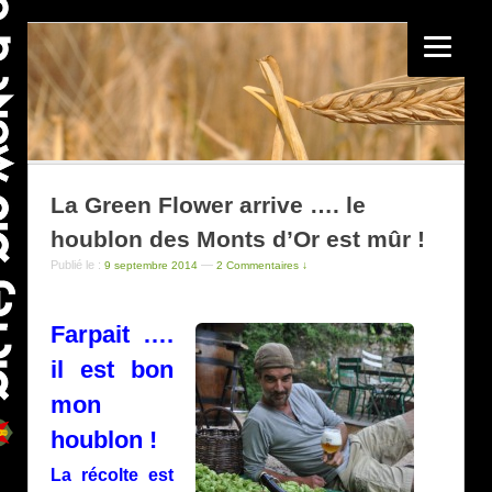
La Green Flower arrive …. le
houblon des Monts d’Or est mûr !
Publié le :
—
9 septembre 2014
2 Commentaires ↓
Farpait ….
il est bon
mon
houblon !
La récolte est