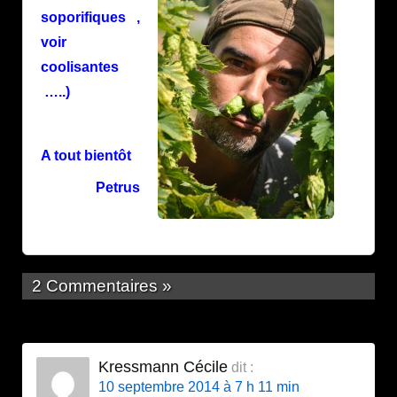
soporifiques ,
voir
coolisantes
…..)
A tout bientôt
Petrus
2 Commentaires »
Kressmann Cécile
dit :
10 septembre 2014 à 7 h 11 min