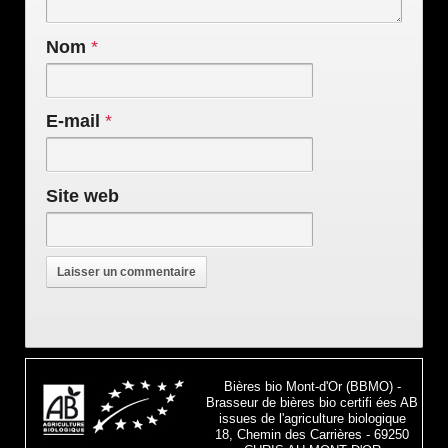
Nom
*
E-mail
*
Site web
Bières bio Mont-d'Or (BBMO) -
Brasseur de bières bio certifi ées AB
issues de l'agriculture biologique
18, Chemin des Carrières - 69250