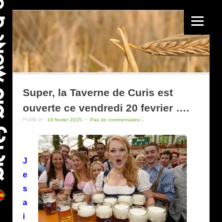
Super, la Taverne de Curis est
ouverte ce vendredi 20 fevrier ….
Publié le :
—
19 février 2015
Pas de commentaires ↓
J
e
s
a
i