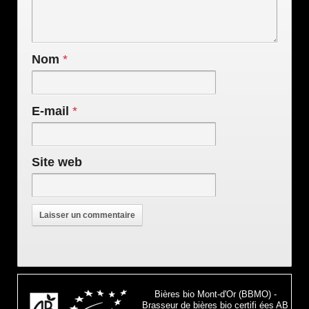
Nom
*
E-mail
*
Site web
Bières bio Mont-d'Or (BBMO) -
Brasseur de bières bio certifi ées AB