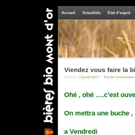
Accueil
Actualités
Etat d’esprit
Viendez vous faire la b
Publié le :
—
3 janvier 2017
Pas de commentaires 
Ohé , ohé ….c’est ouve
On mettra une buche , 
a Vendredi