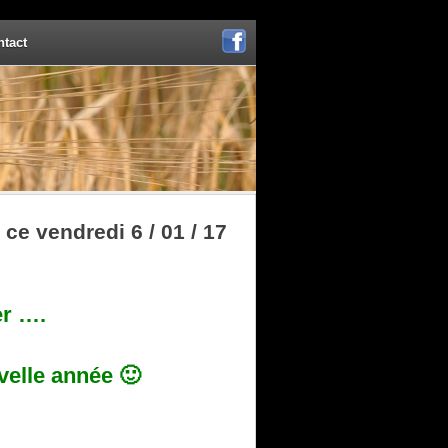
ntact
Facebook
ce vendredi 6 / 01 / 17
ier ….
velle année 🙂