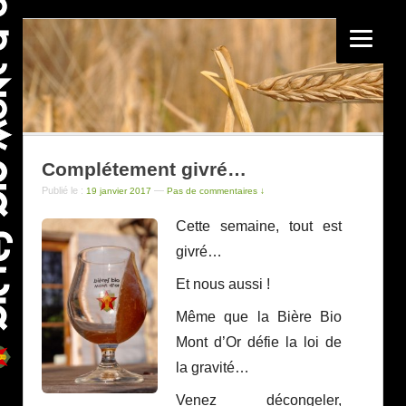
Complétement givré…
Publié le :
—
19 janvier 2017
Pas de commentaires ↓
Cette semaine, tout est
givré…
Et nous aussi !
Même que la Bière Bio
Mont d’Or défie la loi de
la gravité…
Venez décongeler,