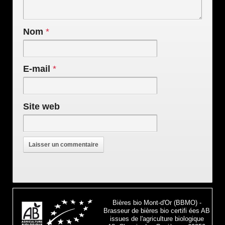
Nom
*
E-mail
*
Site web
Bières bio Mont-d'Or (BBMO) -
Brasseur de bières bio certifi ées AB
issues de l'agriculture biologique