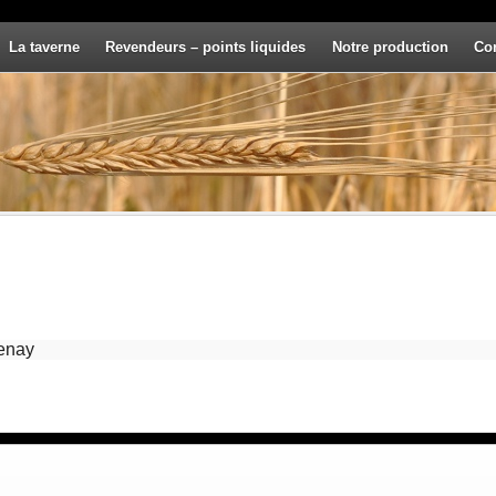
La taverne
Revendeurs – points liquides
Notre production
Co
enay