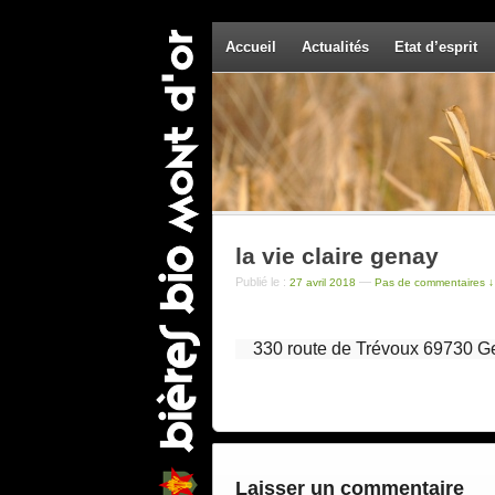
Accueil
Actualités
Etat d’esprit
la vie claire genay
Publié le :
—
27 avril 2018
Pas de commentaires ↓
330 route de Trévoux 69730 G
Laisser un commentaire